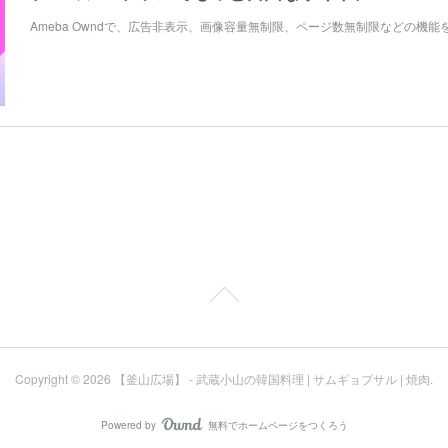
Ameba Owndで、広告非表示、画像容量無制限、ページ数無制限などの機能
Copyright ©
2026
【釜山広場】 - 武蔵小山の韓国料理 | サムギョプサル | 焼肉
.
Powered by
無料でホームページをつくろう
AmebaOwnd